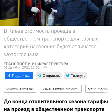
В Киеве стоимость проезда в
общественном транспорте для разных
категорий населения будет отличатся
Фото: focus.ua
ТРАНСПОРТ И ИНФРАСТРУКТУРА
03 Декабря 2021 12:51
Поделиться
Отправить
Твитнуть
СТОИМОСТЬ ПРОЕЗДА
ОБЩЕСТВЕННЫЙ ТРАНСПОРТ
КАРТОЧКА КИЕВЛЯ
До конца отопительного сезона тарифы
на проезд в общественном транспорте