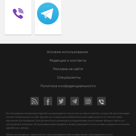
Условия использования
Редакция и контакты
Реклама на сайте
Спецпроекты
Политика конфиденциальности
Использование материалов Vgorode.ua разрешается только при условии прямой и открытой для поисковых
систем гиперссылки на сайт vgorode.ua. Гиперссылка обязательна вне зависимости от полного либо
частичного цитирования. Она должна быть размещена в подзаголовке или в первом абзаце и вести на
цитируемый материал. Использование фотографий и видео разрешается при условии указания источника
vgorode.ua и автора.
Любое копирование, перепечатка и воспроизведение фотографических произведений и/или