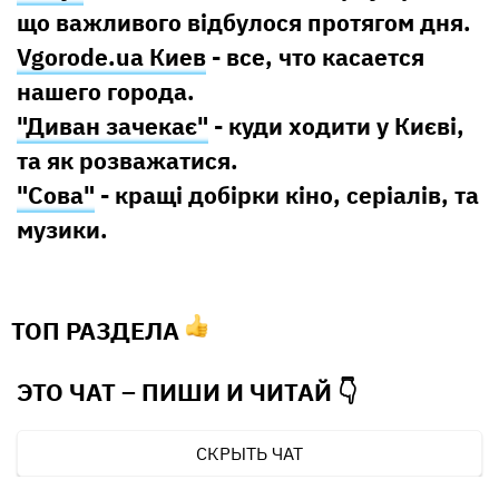
що важливого відбулося протягом дня.
Vgorode.ua Киев
- все, что касается
нашего города.
"Диван зачекає"
- куди ходити у Києві,
та як розважатися.
"Сова"
- кращі добірки кіно, серіалів, та
музики.
ТОП РАЗДЕЛА
ЭТО ЧАТ – ПИШИ И
ЧИТАЙ 👇
СКРЫТЬ ЧАТ