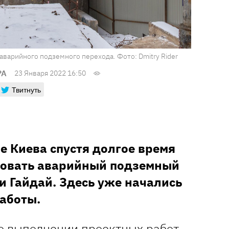
аварийного подземного перехода. Фото: Dmitry Rider
РА
23 Января 2022 16:50
Твитнуть
е Киева спустя долгое время
ровать аварийный подземный
и Гайдай. Здесь уже начались
работы.
о выполнении проектных работ