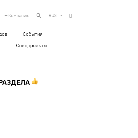
Компанию
RUS
дов
События
т
Спецпроекты
 РАЗДЕЛА