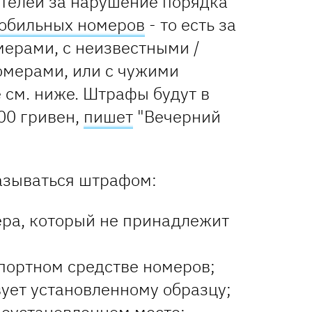
ителей за нарушение порядка
обильных номеров
- то есть за
мерами, с неизвестными /
мерами, или с чужими
 см. ниже. Штрафы будут в
00 гривен,
пишет
"Вечерний
казываться штрафом:
ера, который не принадлежит
спортном средстве номеров;
вует установленному образцу;