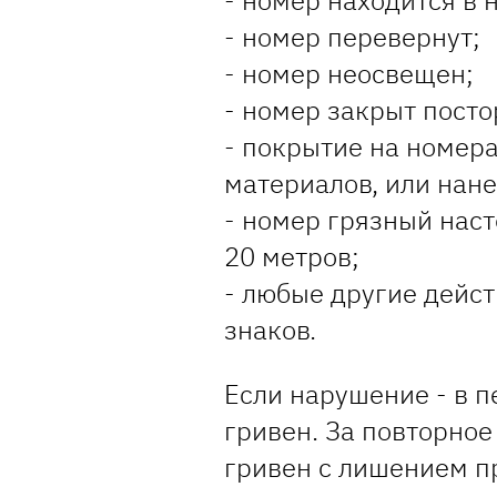
- номер находится в 
- номер перевернут;
- номер неосвещен;
- номер закрыт пост
- покрытие на номер
материалов, или нан
- номер грязный насто
20 метров;
- любые другие дейс
знаков.
Если нарушение - в п
гривен. За повторно
гривен с лишением пр