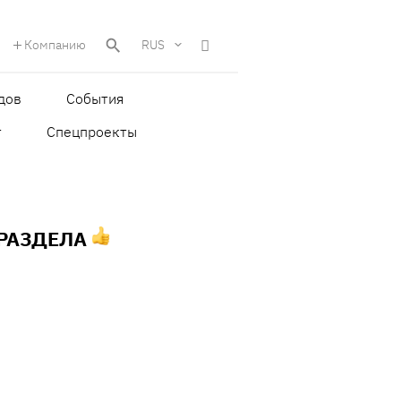
Компанию
RUS
дов
События
т
Спецпроекты
 РАЗДЕЛА