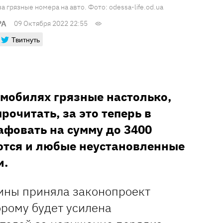
 грязные номера на авто. Фото: odessa-life.od.ua
РА
09 Октября 2022 22:55
Твитнуть
омобилях грязные настолько,
рочитать, за это теперь в
афовать на сумму до 3400
ются и любые неустановленные
и.
ины приняла законопроект
орому будет усилена