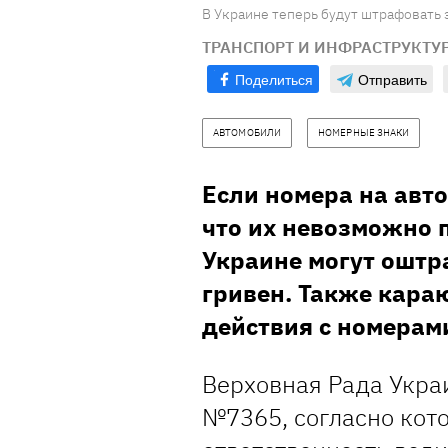
В Украине теперь будут штрафовать за
ТРАНСПОРТ И ИНФРАСТРУКТУ
Поделиться
Отправить
АВТОМОБИЛИ
НОМЕРНЫЕ ЗНАКИ
Если номера на авт
что их невозможно п
Украине могут оштр
гривен. Также кара
действия с номерам
Верховная Рада Укра
№7365, согласно кот