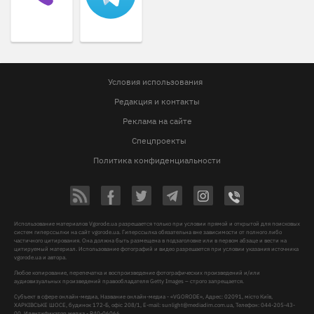
Условия использования
Редакция и контакты
Реклама на сайте
Спецпроекты
Политика конфиденциальности
Использование материалов Vgorode.ua разрешается только при условии прямой и открытой для поисковых
систем гиперссылки на сайт vgorode.ua. Гиперссылка обязательна вне зависимости от полного либо
частичного цитирования. Она должна быть размещена в подзаголовке или в первом абзаце и вести на
цитируемый материал. Использование фотографий и видео разрешается при условии указания источника
vgorode.ua и автора.
Любое копирование, перепечатка и воспроизведение фотографических произведений и/или
аудиовизуальных произведений правообладателя Getty Images – строго запрещается.
Субъект в сфере онлайн-медиа, Название онлайн-медиа - «VGORODE», Адрес: 02091, місто Київ,
ХАРКІВСЬКЕ ШОСЕ, будинок 172-Б, офіс 208/1, E-mail:
sunlight@mediadim.com.ua
, Телефон: 044-205-43-
00, Идентификатор медиа - R40-06066