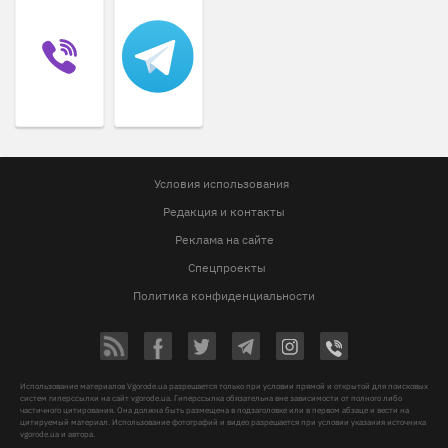
Условия использования
Редакция и контакты
Реклама на сайте
Спецпроекты
Политика конфиденциальности
Использование материалов Vgorode.ua разрешается только при условии прямой и открытой для поисковых
систем гиперссылки на сайт vgorode.ua. Гиперссылка обязательна вне зависимости от полного либо
частичного цитирования. Она должна быть размещена в подзаголовке или в первом абзаце и вести на
цитируемый материал. Использование фотографий и видео разрешается при условии указания источника
vgorode.ua и автора.