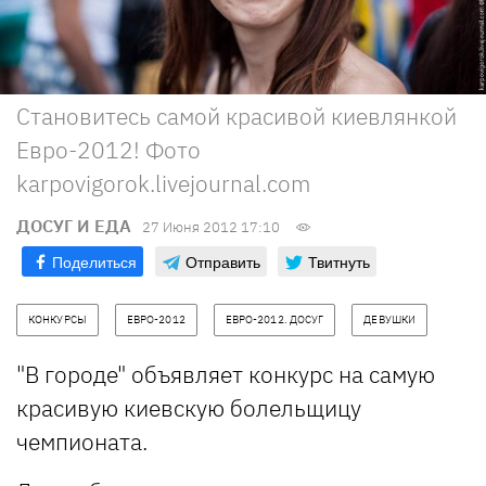
Становитесь самой красивой киевлянкой
Евро-2012! Фото
karpovigorok.livejournal.com
ДОСУГ И ЕДА
27 Июня 2012 17:10
Поделиться
Отправить
Твитнуть
КОНКУРСЫ
ЕВРО-2012
ЕВРО-2012. ДОСУГ
ДЕВУШКИ
"В городе" объявляет конкурс на самую
красивую киевскую болельщицу
чемпионата.