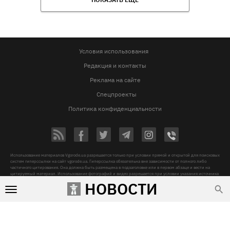
Условия использования
Редакция и контакты
Реклама на сайте
Спецпроекты
Политика конфиденциальности
Использование материалов Vgorode.ua разрешается только при условии прямой и открытой для поисковых
систем гиперссылки на сайт vgorode.ua. Гиперссылка обязательна вне зависимости от полного либо
частичного цитирования. Она должна быть размещена в подзаголовке или в первом абзаце и вести на
цитируемый материал. Использование фотографий и видео разрешается при условии указания источника
vgorode.ua и автора.
НОВОСТИ
Любое копирование, перепечатка и воспроизведение фотографических произведений и/или
аудиовизуальных произведений правообладателя Getty Images – строго запрещается.
Субъект в сфере онлайн-медиа, Название онлайн-медиа - «VGORODE», Адрес: 02091, місто Київ,
ХАРКІВСЬКЕ ШОСЕ, будинок 172-Б, офіс 208/1, E-mail:
sunlight@mediadim.com.ua
, Телефон: 044-205-43-
00, Идентификатор медиа - R40-06066