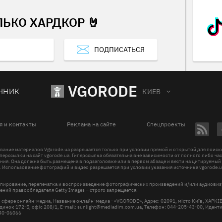
ЛЬКО ХАРДКОР 🤘
ПОДПИСАТЬСЯ
VGORODE
ЧНИК
КИЕВ
я и контакты
Реклама на сайте
Спецпроекты
вание материалов Vgorode.ua разрешается только при условии прямой и открытой для поис
перссылки на сайт vgorode.ua. Гиперссылка обязательна вне зависимости от полного либо ча
ния. Она должна быть размещена в подзаголовке или в первом абзаце и вести на цитируемый
. Использование фотографий и видео разрешается при условии указания источника vgorode.u
пирование, перепечатка и воспроизведение фотографических произведений и/или аудиови
ений правообладателя Getty Images – строго запрещается.
в сфере онлайн-медиа, Название онлайн-медиа - «VGORODE», Адрес: 02091, місто Київ, ХАРК
инок 172-Б, офіс 208/1, E-mail:
sunlight@mediadim.com.ua
, Телефон: 044-205-43-00, Иден
R40-06066