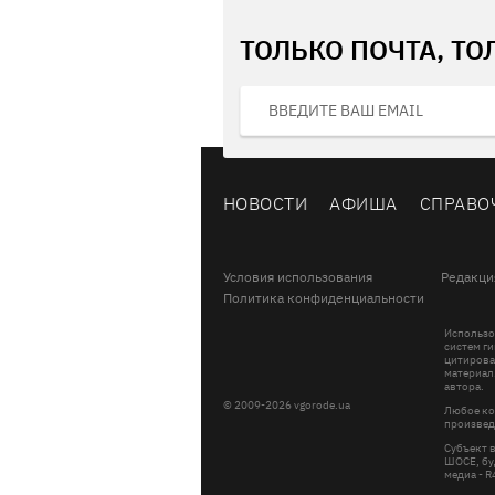
ТОЛЬКО ПОЧТА, ТО
НОВОСТИ
АФИША
СПРАВО
Условия использования
Редакци
Политика конфиденциальности
Использо
систем ги
цитирова
материал
автора.
© 2009-2026 vgorode.ua
Любое ко
произвед
Субъект 
ШОСЕ, буд
медиа - 