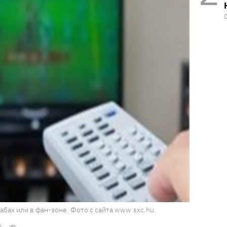
бах или в фан-зоне. Фото с сайта www.sxc.hu.
6