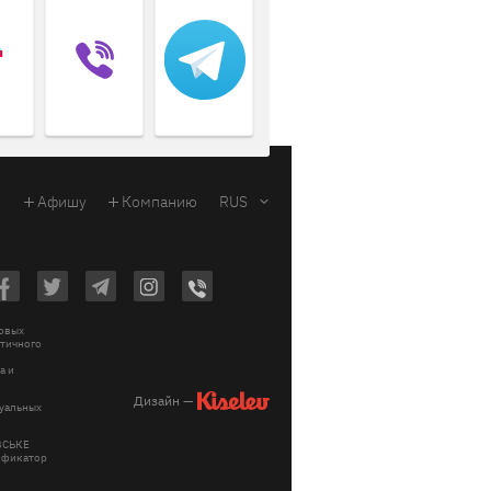
Афишу
Компанию
RUS
ковых
стичного
a и
Дизайн —
зуальных
ІВСЬКЕ
тификатор