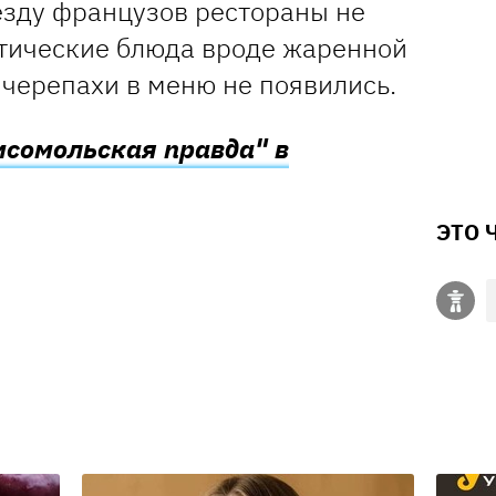
езду французов рестораны не
отические блюда вроде жаренной
 черепахи в меню не появились.
мсомольская правда" в
ЭТО 