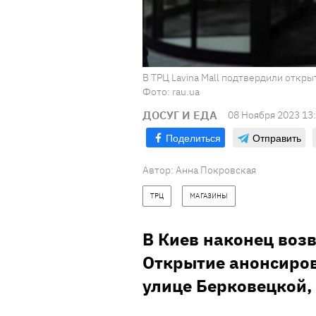
В ТРЦ Lavina Mall подтвердили откр
Фото: rau.ua
ДОСУГ И ЕДА
08 Ноября 2023 13
Поделиться
Отправить
Автор:
Анна Покровская
ТРЦ
МАГАЗИНЫ
В Киев наконец воз
Открытие анонсирова
улице Берковецкой,