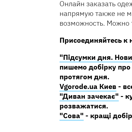
Онлайн заказать оде
напрямую также не м
возможность. Можно 
Присоединяйтесь к 
"Підсумки дня. Нови
пишемо добірку про 
протягом дня.
Vgorode.ua Киев
- вс
"Диван зачекає"
- к
розважатися.
"Сова"
- кращі добір