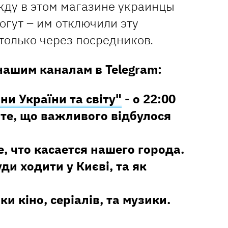
жду в этом магазине украинцы
огут – им отключили эту
только через посредников.
нашим каналам в Telegram:
ни України та світу"
- о 22:00
те, що важливого відбулося
е, что касается нашего города.
уди ходити у Києві, та як
ки кіно, серіалів, та музики.