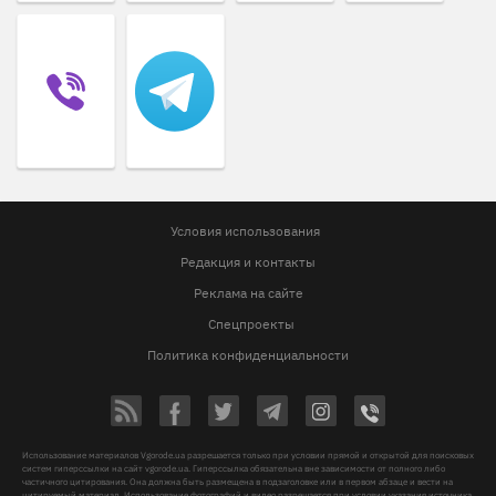
Условия использования
Редакция и контакты
Реклама на сайте
Спецпроекты
Политика конфиденциальности
Использование материалов Vgorode.ua разрешается только при условии прямой и открытой для поисковых
систем гиперссылки на сайт vgorode.ua. Гиперссылка обязательна вне зависимости от полного либо
частичного цитирования. Она должна быть размещена в подзаголовке или в первом абзаце и вести на
цитируемый материал. Использование фотографий и видео разрешается при условии указания источника