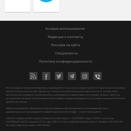
Условия использования
Редакция и контакты
Реклама на сайте
Спецпроекты
Политика конфиденциальности
Использование материалов Vgorode.ua разрешается только при условии прямой и открытой для поисковых
систем гиперссылки на сайт vgorode.ua. Гиперссылка обязательна вне зависимости от полного либо
частичного цитирования. Она должна быть размещена в подзаголовке или в первом абзаце и вести на
цитируемый материал. Использование фотографий и видео разрешается при условии указания источника
vgorode.ua и автора.
Любое копирование, перепечатка и воспроизведение фотографических произведений и/или
аудиовизуальных произведений правообладателя Getty Images – строго запрещается.
Субъект в сфере онлайн-медиа, Название онлайн-медиа - «VGORODE», Адрес: 02091, місто Київ,
ХАРКІВСЬКЕ ШОСЕ, будинок 172-Б, офіс 208/1, E-mail:
sunlight@mediadim.com.ua
, Телефон: 044-205-43-
00, Идентификатор медиа - R40-06066