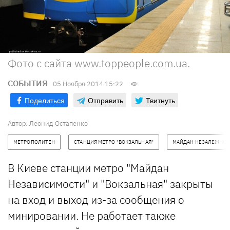
Фото с сайта www.toppeople.com.ua.
СОБЫТИЯ
05 Ноября 2014 15:22
Поделиться
Отправить
Твитнуть
Автор:
Леонид Остапенко
МЕТРОПОЛИТЕН
СТАНЦИЯ МЕТРО "ВОКЗАЛЬНАЯ"
МАЙДАН НЕЗАЛЕЖНОС
В Киеве станции метро "Майдан
Независимости" и "Вокзальная" закрыты
на вход и выход из-за сообщения о
минировании. Не работает также