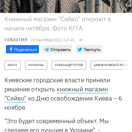
Книжный магазин "Сяйво" откроют в
начале октября. Фото КГГА
СОБЫТИЯ
23 Сентября 2011 13:40
Поделиться
Отправить
Твитнуть
КНИГИ
МАГАЗИНЫ
АЛЕКСАНДР ПОПОВ
ШЕВЧЕНКОВСКИЙ РАЙОН
Киевские городские власти приняли
решение открыть
книжный магазин
"Сяйво"
ко Дню освобождения Киева – 6
ноября.
"Это будет современный объект. Мы
сделаем его лучшим в Украине", -