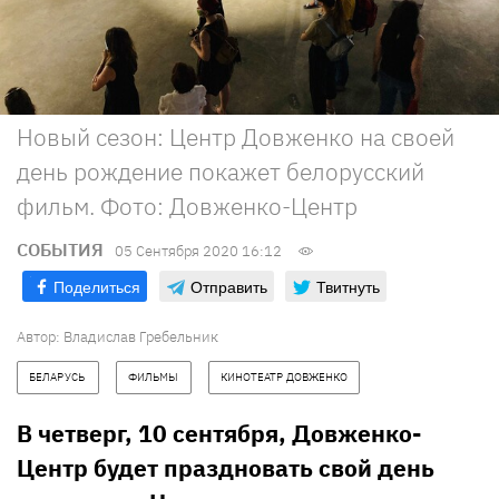
Новый сезон: Центр Довженко на своей
день рождение покажет белорусский
фильм. Фото: Довженко-Центр
СОБЫТИЯ
05 Сентября 2020 16:12
Поделиться
Отправить
Твитнуть
Автор:
Владислав Гребельник
БЕЛАРУСЬ 
ФИЛЬМЫ
КИНОТЕАТР ДОВЖЕНКО
В четверг, 10 сентября, Довженко-
Центр будет праздновать свой день