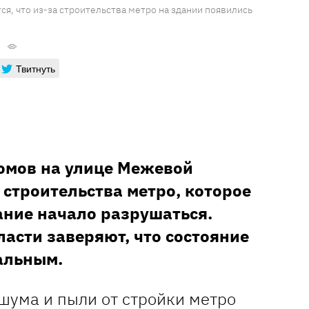
я, что из-за строительства метро на здании появились
Твитнуть
омов на улице Межевой
 строительства метро, которое
ание начало разрушаться.
асти заверяют, что состояние
альным.
шума и пыли от стройки метро