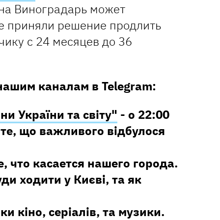
 на Виноградарь может
не приняли решение продлить
ику с 24 месяцев до 36
нашим каналам в Telegram:
ни України та світу"
- о 22:00
те, що важливого відбулося
е, что касается нашего города.
уди ходити у Києві, та як
ки кіно, серіалів, та музики.