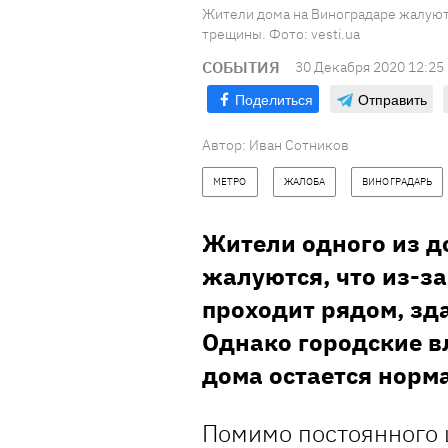
Жители дома на Виноградаре жалуютс
трещины. Фото: vesti.ua
СОБЫТИЯ
30 Декабря 2020 12:25
Поделиться
Отправить
Автор:
Иван Сотников
МЕТРО
ЖАЛОБА
ВИНОГРАДАРЬ
Жители одного из д
жалуются, что из-за
проходит рядом, зд
Однако городские вл
дома остается норм
Помимо постоянного 