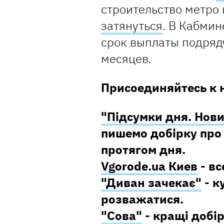
строительство метро
затянуться
. В Кабми
срок выплаты подрядч
месяцев.
Присоединяйтесь к 
"Підсумки дня. Нови
пишемо добірку про 
протягом дня.
Vgorode.ua Киев
- вс
"Диван зачекає"
- к
розважатися.
"Сова"
- кращі добір