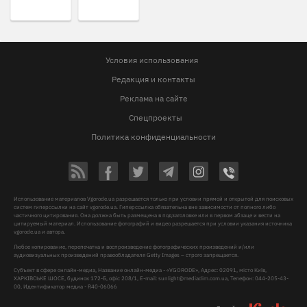
Условия использования
Редакция и контакты
Реклама на сайте
Спецпроекты
Политика конфиденциальности
Использование материалов Vgorode.ua разрешается только при условии прямой и открытой для поисковых
систем гиперссылки на сайт vgorode.ua. Гиперссылка обязательна вне зависимости от полного либо
частичного цитирования. Она должна быть размещена в подзаголовке или в первом абзаце и вести на
цитируемый материал. Использование фотографий и видео разрешается при условии указания источника
vgorode.ua и автора.
Любое копирование, перепечатка и воспроизведение фотографических произведений и/или
аудиовизуальных произведений правообладателя Getty Images – строго запрещается.
Субъект в сфере онлайн-медиа, Название онлайн-медиа - «VGORODE», Адрес: 02091, місто Київ,
ХАРКІВСЬКЕ ШОСЕ, будинок 172-Б, офіс 208/1, E-mail:
sunlight@mediadim.com.ua
, Телефон: 044-205-43-
00, Идентификатор медиа - R40-06066