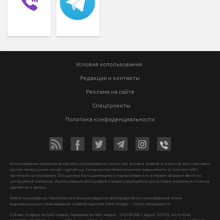
Условия использования
Редакция и контакты
Реклама на сайте
Спецпроекты
Политика конфиденциальности
Использование материалов Vgorode.ua разрешается только при условии прямой и открытой для поисковых
систем гиперссылки на сайт vgorode.ua. Гиперссылка обязательна вне зависимости от полного либо
частичного цитирования. Она должна быть размещена в подзаголовке или в первом абзаце и вести на
цитируемый материал. Использование фотографий и видео разрешается при условии указания источника
vgorode.ua и автора.
Любое копирование, перепечатка и воспроизведение фотографических произведений и/или
аудиовизуальных произведений правообладателя Getty Images – строго запрещается.
Субъект в сфере онлайн-медиа, Название онлайн-медиа - «VGORODE», Адрес: 02091, місто Київ,