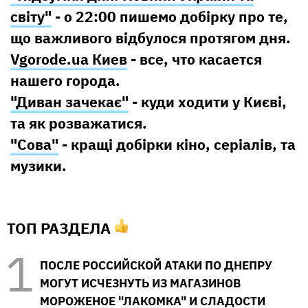
світу"
- о 22:00 пишемо добірку про те,
що важливого відбулося протягом дня.
Vgorode.ua Киев
- все, что касается
нашего города.
"Диван зачекає"
- куди ходити у Києві,
та як розважатися.
"Сова"
- кращі добірки кіно, серіалів, та
музики.
ТОП РАЗДЕЛА
ПОСЛЕ РОССИЙСКОЙ АТАКИ ПО ДНЕПРУ
МОГУТ ИСЧЕЗНУТЬ ИЗ МАГАЗИНОВ
МОРОЖЕНОЕ "ЛАКОМКА" И СЛАДОСТИ