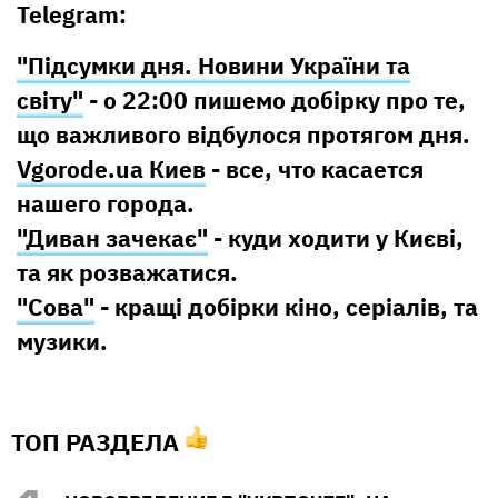
Telegram:
"Підсумки дня. Новини України та
світу"
- о 22:00 пишемо добірку про те,
що важливого відбулося протягом дня.
Vgorode.ua Киев
- все, что касается
нашего города.
"Диван зачекає"
- куди ходити у Києві,
та як розважатися.
"Сова"
- кращі добірки кіно, серіалів, та
музики.
ТОП РАЗДЕЛА