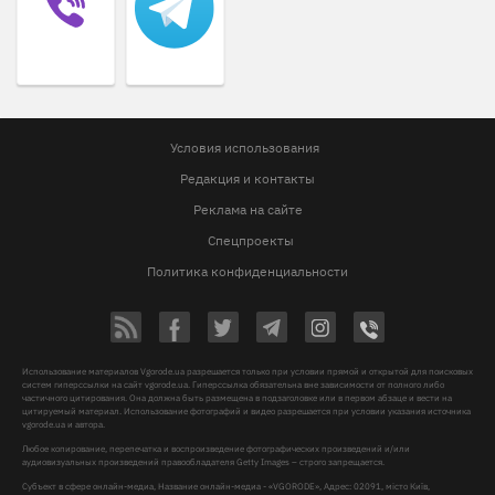
Условия использования
Редакция и контакты
Реклама на сайте
Спецпроекты
Политика конфиденциальности
Использование материалов Vgorode.ua разрешается только при условии прямой и открытой для поисковых
систем гиперссылки на сайт vgorode.ua. Гиперссылка обязательна вне зависимости от полного либо
частичного цитирования. Она должна быть размещена в подзаголовке или в первом абзаце и вести на
цитируемый материал. Использование фотографий и видео разрешается при условии указания источника
vgorode.ua и автора.
Любое копирование, перепечатка и воспроизведение фотографических произведений и/или
аудиовизуальных произведений правообладателя Getty Images – строго запрещается.
Субъект в сфере онлайн-медиа, Название онлайн-медиа - «VGORODE», Адрес: 02091, місто Київ,