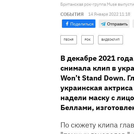
Британская рок-группа Muse выпустил
СОБЫТИЯ
14 Января 2022 11:18
Поделиться
Отправить
ПЕСНЯ
РОК
ВИДЕОКЛИП
В декабре 2021 года
снимала клип в укр
Won’t Stand Down. Г
украинская актриса 
надели маску с лиц
Беллами, изготовле
По сюжету клипа глав