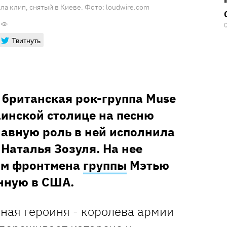
а клип, снятый в Киеве. Фото: loudwire.com
Твитнуть
 британская рок-группа Muse
аинской столице на песню
лавную роль в ней исполнила
Наталья Зозуля. На нее
ом фронтмена
группы
Мэтью
нную в США.
ная героиня - королева армии