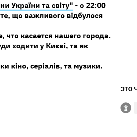
ни України та світу"
- о 22:00
те, що важливого відбулося
е, что касается нашего города.
уди ходити у Києві, та як
ки кіно, серіалів, та музики.
ЭТО 