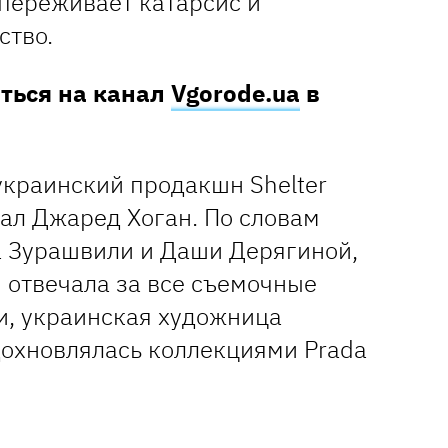
 переживает катарсис и
ство.
аться на канал
Vgorode.ua
в
украинский продакшн Shelter
тал Джаред Хоган. По словам
 Зурашвили и Даши Дерягиной,
 отвечала за все съемочные
и, украинская художница
охновлялась коллекциями Prada