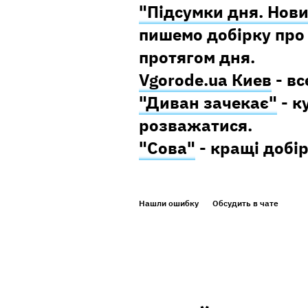
"Підсумки дня. Нови
пишемо добірку про 
протягом дня.
Vgorode.ua Киев
- вс
"Диван зачекає"
- к
розважатися.
"Сова"
- кращі добір
Нашли ошибку
Обсудить в чате