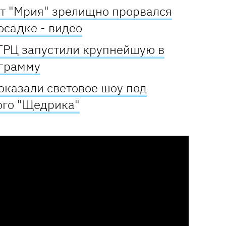
т "Мрия" зрелищно прорвался
осадке - видео
 ТРЦ запустили крупнейшую в
ограмму
оказали световое шоу под
ого "Щедрика"