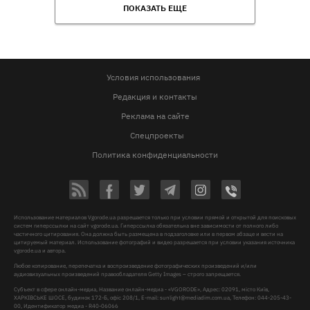
ПОКАЗАТЬ ЕЩЕ
Условия использования
Редакция и контакты
Реклама на сайте
Спецпроекты
Политика конфиденциальности
Использование материалов Vgorode.ua разрешается только при условии прямой и открытой для поисковых
систем гиперссылки на сайт vgorode.ua. Гиперссылка обязательна вне зависимости от полного либо
частичного цитирования. Она должна быть размещена в подзаголовке или в первом абзаце и вести на
цитируемый материал. Использование фотографий и видео разрешается при условии указания источника
vgorode.ua и автора.
Любое копирование, перепечатка и воспроизведение фотографических произведений и/или
аудиовизуальных произведений правообладателя Getty Images – строго запрещается.
Субъект в сфере онлайн-медиа, Название онлайн-медиа - «VGORODE», Адрес: 02091, місто Київ,
ХАРКІВСЬКЕ ШОСЕ, будинок 172-Б, офіс 208/1, E-mail:
sunlight@mediadim.com.ua
, Телефон: 044-205-43-
00, Идентификатор медиа - R40-06066