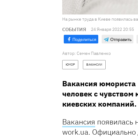
На рынке труда в Киеве появилась в
СОБЫТИЯ
24 Января 2022 20:55
Поделиться
Отправить
Автор:
Семен Павленко
ЮМОР
ВАКАНСИИ
Вакансия юмориста -
человек с чувством 
киевских компаний.
Вакансия
появилась н
work.ua. Официально