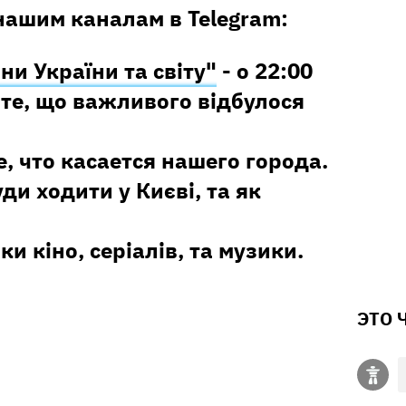
нашим каналам в Telegram:
ни України та світу"
- о 22:00
те, що важливого відбулося
е, что касается нашего города.
уди ходити у Києві, та як
ки кіно, серіалів, та музики.
ЭТО 