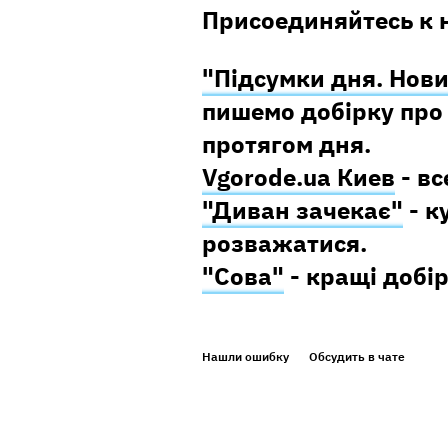
Присоединяйтесь к 
"Підсумки дня. Нови
пишемо добірку про 
протягом дня.
Vgorode.ua Киев
- вс
"Диван зачекає"
- к
розважатися.
"Сова"
- кращі добір
Нашли ошибку
Обсудить в чате