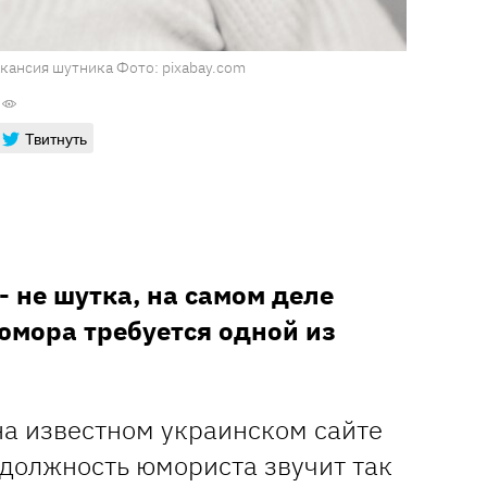
акансия шутника Фото: pixabay.com
Твитнуть
 не шутка, на самом деле
юмора требуется одной из
а известном украинском сайте
 должность юмориста звучит так