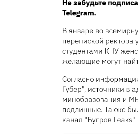
Не забудьте подпис
Telegram.
В январе во всемирну
перепиской ректора 
студентами КНУ женс
желающие могут найт
Согласно информации
Губер", источники в 
минобразования и М
подлинные. Также бы
канал "Бугров Leaks".