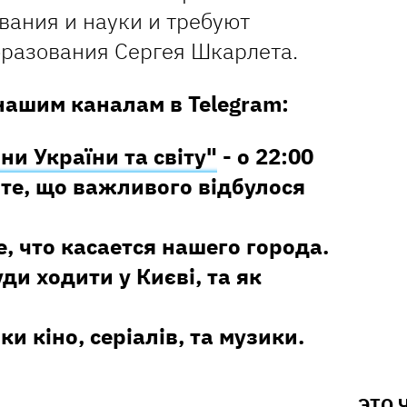
вания и науки и требуют
бразования Сергея Шкарлета.
нашим каналам в Telegram:
ни України та світу"
- о 22:00
те, що важливого відбулося
е, что касается нашего города.
уди ходити у Києві, та як
ки кіно, серіалів, та музики.
ЭТО 