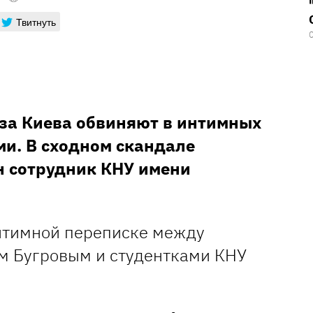
Твитнуть
уза Киева обвиняют в интимных
ми. В сходном скандале
н сотрудник КНУ имени
нтимной переписке между
м Бугровым и студентками КНУ