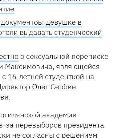
итие
 документов: девушке в
отели выдавать студенческий
естно
о сексуальной переписке
ки Максимовича, являющейся
с 16-летней студенткой на
Директор Олег Сербин
ви.
Могилянской академии
з-за перевыборов президента
ски не согласны с решением