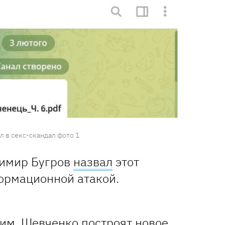
 в секс-скандал фото 1
димир Бугров
назвал
этот
ормационной атакой.
 им. Шевченко построят новое