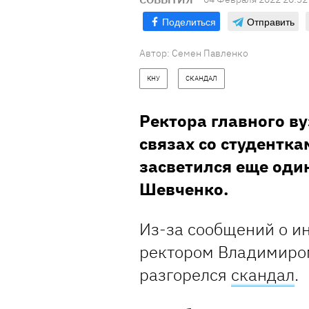
Поделиться
Отправить
Автор:
Семен Павленко
КНУ
СКАНДАЛ
Ректора главного в
связах со студентка
засветился еще оди
Шевченко.
Из-за сообщений о и
ректором Владимиро
разгорелся
скандал
.