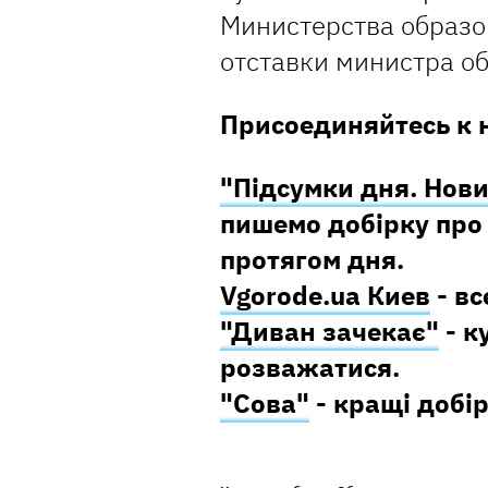
Министерства образо
отставки министра о
Присоединяйтесь к 
"Підсумки дня. Нови
пишемо добірку про 
протягом дня.
Vgorode.ua Киев
- вс
"Диван зачекає"
- к
розважатися.
"Сова"
- кращі добір