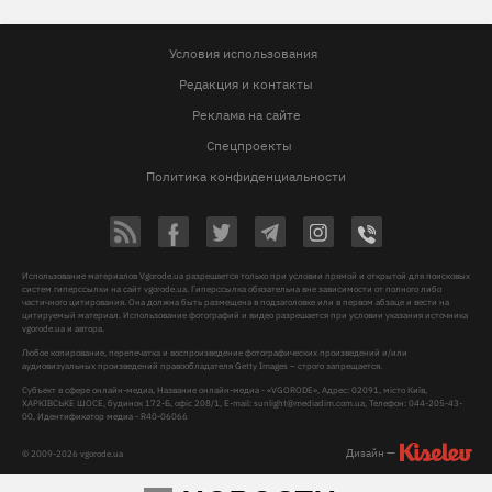
Условия использования
Редакция и контакты
Реклама на сайте
Спецпроекты
Политика конфиденциальности
Использование материалов Vgorode.ua разрешается только при условии прямой и открытой для поисковых
систем гиперссылки на сайт vgorode.ua. Гиперссылка обязательна вне зависимости от полного либо
частичного цитирования. Она должна быть размещена в подзаголовке или в первом абзаце и вести на
цитируемый материал. Использование фотографий и видео разрешается при условии указания источника
vgorode.ua и автора.
Любое копирование, перепечатка и воспроизведение фотографических произведений и/или
аудиовизуальных произведений правообладателя Getty Images – строго запрещается.
Субъект в сфере онлайн-медиа, Название онлайн-медиа - «VGORODE», Адрес: 02091, місто Київ,
ХАРКІВСЬКЕ ШОСЕ, будинок 172-Б, офіс 208/1, E-mail:
sunlight@mediadim.com.ua
, Телефон: 044-205-43-
00, Идентификатор медиа - R40-06066
Дизайн —
© 2009-2026 vgorode.ua