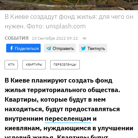
В Киеве создадут фонд жилья: для чего он
нужен. Фото: unsplash.com
СОБЫТИЯ
10 Сентября 2022 09:22
Поделиться
Отправить
Твитнуть
КГГА
КВАРТИРЫ
ПЕРЕСЕЛЕНЦЫ
В Киеве планируют создать фонд
жилья территориального общества.
Квартиры, которые будут в нем
находиться, будут предоставляться
внутренним
переселенцам
и
киевлянам, нуждающимся в улучшении
условий жилья. Квартиры будут