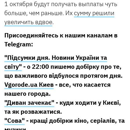
1 октября будут получать выплаты чуть
больше, чем раньше. Их
сумму решили
увеличить вдвое
.
Присоединяйтесь к нашим каналам в
Telegram:
"Підсумки дня. Новини України та
світу"
- о 22:00 пишемо добірку про те,
що важливого відбулося протягом дня.
Vgorode.ua Киев
- все, что касается
нашего города.
"Диван зачекає"
- куди ходити у Києві,
та як розважатися.
"Сова"
- кращі добірки кіно, серіалів, та
музики.