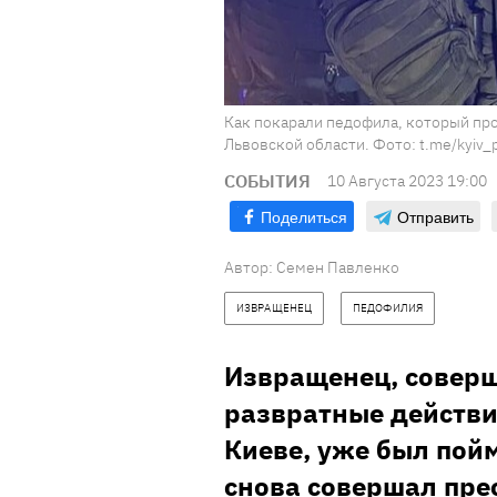
Как покарали педофила, который пр
Львовской области. Фото: t.me/kyiv_p
СОБЫТИЯ
10 Августа 2023 19:00
Поделиться
Отправить
Автор:
Семен Павленко
ИЗВРАЩЕНЕЦ
ПЕДОФИЛИЯ
Извращенец, совер
развратные действи
Киеве, уже был пойм
снова совершал прес