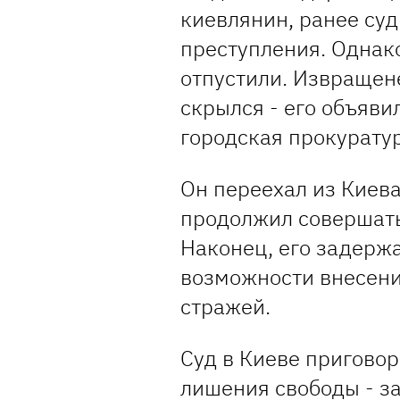
киевлянин, ранее су
преступления. Однако
отпустили. Извращен
скрылся - его объяви
городская прокуратур
Он переехал из Киева
продолжил совершать
Наконец, его задержа
возможности внесения
стражей.
Суд в Киеве приговор
лишения свободы - з