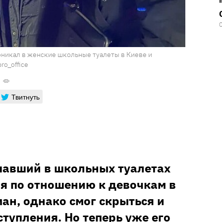
оникал в женские школьные туалеты в Киеве и
ro_office
Твитнуть
шавший в школьных туалетах
я по отношению к девочкам в
ан, однако смог скрыться и
тупления. Но теперь уже его