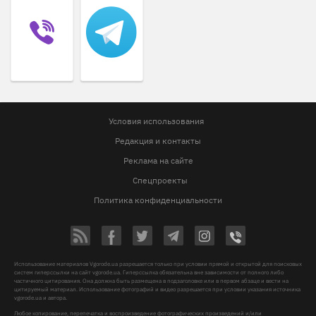
Условия использования
Редакция и контакты
Реклама на сайте
Спецпроекты
Политика конфиденциальности
Использование материалов Vgorode.ua разрешается только при условии прямой и открытой для поисковых
систем гиперссылки на сайт vgorode.ua. Гиперссылка обязательна вне зависимости от полного либо
частичного цитирования. Она должна быть размещена в подзаголовке или в первом абзаце и вести на
цитируемый материал. Использование фотографий и видео разрешается при условии указания источника
vgorode.ua и автора.
Любое копирование, перепечатка и воспроизведение фотографических произведений и/или