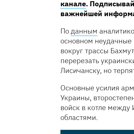
канале
. Подписывай
важнейшей информ
По
данным
аналитико
основном неудачные 
вокруг трассы Бахму
перерезать украинск
Лисичанску, но терпя
Основные усилия арм
Украины, второстепе
войск в котле между
областями.