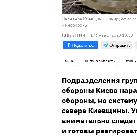
На севере Киевщины минируют дорог
Минобороны
СОБЫТИЯ
17 Января 2023 13:33
Поделиться
Отправить
МИНА
КИЕВСКАЯ ОБЛАСТЬ
ВОЙНА
Подразделения груп
обороны Киева нар
обороны, но систем
севере Киевщины. У
внимательно следят
и готовы реагироват