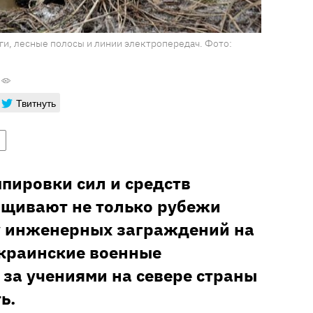
и, лесные полосы и линии электропередач. Фото:
Твитнуть
пировки сил и средств
ащивают не только рубежи
у инженерных заграждений на
краинские военные
 за учениями на севере страны
ь.