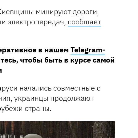
е Киевщины минируют дороги,
ии электропередач,
сообщает
перативное в нашем
Telegram-
тесь, чтобы быть в курсе самой
и
ларуси начались совместные с
ния, украинцы продолжают
рубежи страны.