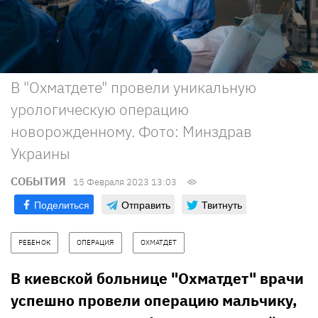
В "Охматдете" провели уникальную
урологическую операцию
новорожденному. Фото: Минздрав
Украины
СОБЫТИЯ
15 Февраля 2023 13:03
Поделиться
Отправить
Твитнуть
РЕБЕНОК
ОПЕРАЦИЯ
ОХМАТДЕТ
В киевской больнице "Охматдет" врачи
успешно провели операцию мальчику,