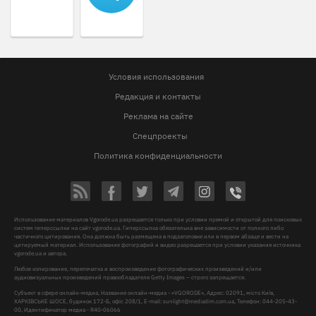
Условия использования
Редакция и контакты
Реклама на сайте
Спецпроекты
Политика конфиденциальности
Использование материалов Vgorode.ua разрешается только при условии прямой и открытой для поисковых
систем гиперссылки на сайт vgorode.ua. Гиперссылка обязательна вне зависимости от полного либо
частичного цитирования. Она должна быть размещена в подзаголовке или в первом абзаце и вести на
цитируемый материал. Использование фотографий и видео разрешается при условии указания источника
vgorode.ua и автора.
Любое копирование, перепечатка и воспроизведение фотографических произведений и/или
аудиовизуальных произведений правообладателя Getty Images – строго запрещается.
Субъект в сфере онлайн-медиа, Название онлайн-медиа - «VGORODE», Адрес: 02091, місто Київ,
ХАРКІВСЬКЕ ШОСЕ, будинок 172-Б, офіс 208/1, E-mail:
sunlight@mediadim.com.ua
, Телефон: 044-205-43-
00, Идентификатор медиа - R40-06066