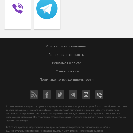
Условия использования
Редакция и контакты
Реклама на сайте
Спецпроекты
Политика конфиденциальности
Использование материалов Vgorode.ua разрешается только при условии прямой и открытой для поисковых
систем гиперссылки на сайт vgorode.ua. Гиперссылка обязательна вне зависимости от полного либо
частичного цитирования. Она должна быть размещена в подзаголовке или в первом абзаце и вести на
цитируемый материал. Использование фотографий и видео разрешается при условии указания источника
vgorode.ua и автора.
Любое копирование, перепечатка и воспроизведение фотографических произведений и/или
аудиовизуальных произведений правообладателя Getty Images – строго запрещается.