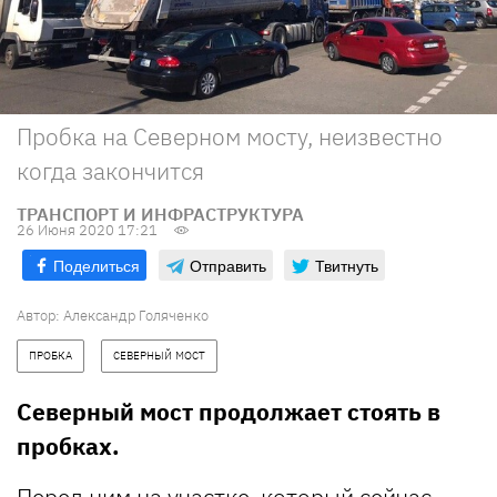
Пробка на Северном мосту, неизвестно
когда закончится
ТРАНСПОРТ И ИНФРАСТРУКТУРА
26 Июня 2020 17:21
Поделиться
Отправить
Твитнуть
Автор:
Александр Голяченко
ПРОБКА
СЕВЕРНЫЙ МОСТ
Северный мост продолжает стоять в
пробках.
Перед ним на участке, который сейчас