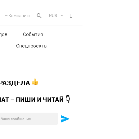
Компанию
RUS
дов
События
т
Спецпроекты
 РАЗДЕЛА
ЧАТ – ПИШИ И
ЧИТАЙ 👇