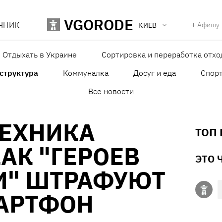
VGORODE
ЧНИК
Афишу
КИЕВ
Отдыхать в Украине
Сортировка и переработка отхо
структура
Коммуналка
Досуг и еда
Спор
Все новости
ТЕХНИКА
ТОП
АК "ГЕРОЕВ
ЭТО 
И" ШТРАФУЮТ
МАРТФОН