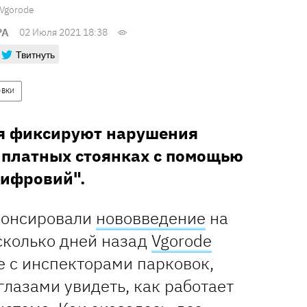
Vgorode
РА
02 Июля 2021 18:38
Твитнуть
ОВКИ
ая фиксируют нарушения
 платных стоянках с помощью
Цифровий".
нонсировали
нововведение
на
сколько дней назад
Vgorode
е с инспекторами парковок,
лазами увидеть, как работает