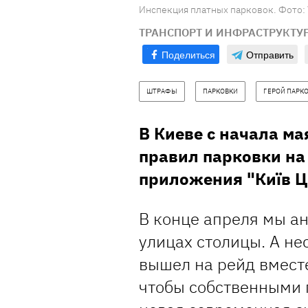
Инспекция платных парковок. Фото: 
ТРАНСПОРТ И ИНФРАСТРУКТУ
Поделиться
Отправить
ШТРАФЫ
ПАРКОВКИ
ГЕРОЙ ПАРК
В Киеве c начала м
правил парковки на
приложения "Київ 
В конце апреля мы а
улицах столицы. А не
вышел на рейд вмест
чтобы собственными г