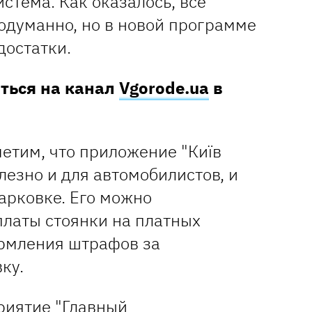
стема. Как оказалось, все
одуманно, но в новой программе
едостатки.
аться на канал
Vgorode.ua
в
етим, что приложение "Київ
езно и для автомобилистов, и
арковке. Его можно
платы стоянки на платных
ормления штрафов за
ку.
риятие "Главный