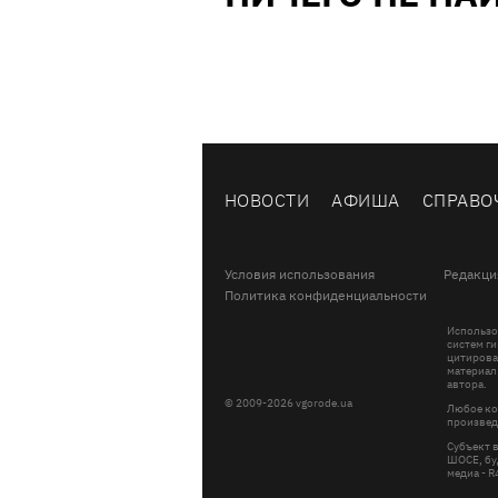
НОВОСТИ
АФИША
СПРАВО
Условия использования
Редакци
Политика конфиденциальности
Использо
систем ги
цитирова
материал
автора.
© 2009-2026 vgorode.ua
Любое ко
произвед
Субъект 
ШОСЕ, буд
медиа - 