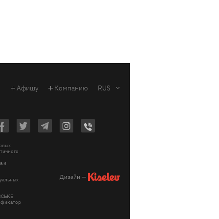
Афишу
Компанию
RUS
ковых
стичного
a и
Дизайн —
зуальных
ІВСЬКЕ
тификатор