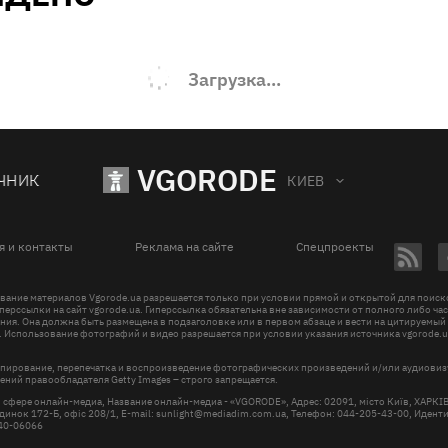
Загрузка...
VGORODE
ЧНИК
КИЕВ
я и контакты
Реклама на сайте
Спецпроекты
вание материалов Vgorode.ua разрешается только при условии прямой и открытой для поис
перссылки на сайт vgorode.ua. Гиперссылка обязательна вне зависимости от полного либо ча
ния. Она должна быть размещена в подзаголовке или в первом абзаце и вести на цитируемый
. Использование фотографий и видео разрешается при условии указания источника vgorode.u
пирование, перепечатка и воспроизведение фотографических произведений и/или аудиови
ений правообладателя Getty Images – строго запрещается.
в сфере онлайн-медиа, Название онлайн-медиа - «VGORODE», Адрес: 02091, місто Київ, ХАРК
инок 172-Б, офіс 208/1, E-mail:
sunlight@mediadim.com.ua
, Телефон: 044-205-43-00, Иден
R40-06066