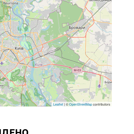
Leaflet
| ©
OpenStreetMap
contributors
ЙДЕНО