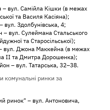
н – вул. Самійла Кішки (в межах
ської та Василя Касіяна);
 вул. Здолбунівська, 4;
 – вул. Сулеймана Стальського
йдужної та Старосільської);
– вул. Джона Маккейна (в межах
а II та Дмитра Дорошенка);
он – вул. Татарська, 32–38.
и комунальні ринки за
й ринок" – вул. Антоновича,