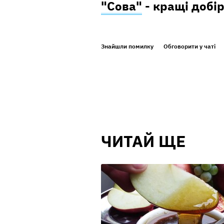
"Сова"
- кращі добір
Знайшли помилку
Обговорити у чаті
ЧИТАЙ ЩЕ