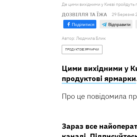
Де цими вихідними у Києві пройдуть 
ДОЗВІЛЛЯ ТА ЇЖА
29 Березня 
Поділитися
Відправити
Автор:
Людмила Блик
ПРОДУКТОВІ ЯРМАРКИ
Цими вихідними у К
продуктові ярмарки
Про це повідомила п
Зараз все найопера
каналі
. Підписуйтес