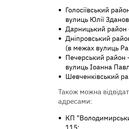
Голосіївський райо
вулиць Юлії Зданов
Дарницький район –
Дніпровський район
(в межах вулиць Ра
Печерський район 
вулиць Іоанна Павл
Шевченківський рай
Також можна відвідат
адресами:
КП "Володимирськи
115;