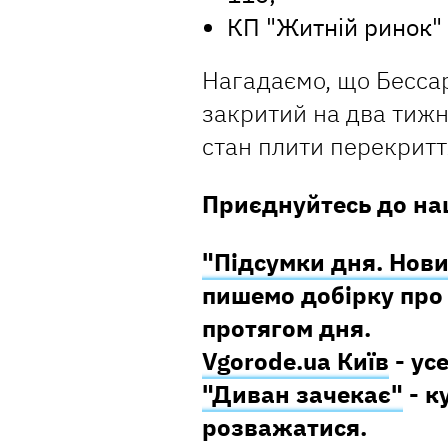
КП "Житній ринок" 
Нагадаємо, що Бессар
закритий на два тижн
стан плити перекритт
Приєднуйтесь до наш
"Підсумки дня. Нови
пишемо добірку про 
протягом дня.
Vgorode.ua Київ
- ус
"Диван зачекає"
- к
розважатися.