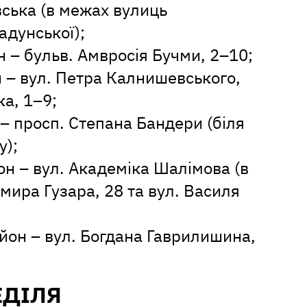
вська (в межах вулиць
адунської);
 – бульв. Амвросія Бучми, 2–10;
 – вул. Петра Калнишевського,
ка, 1–9;
– просп. Степана Бандери (біля
у);
н – вул. Академіка Шалімова (в
ира Гузара, 28 та вул. Василя
йон – вул. Богдана Гаврилишина,
ЕДІЛЯ