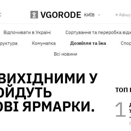
VGORODE
К
Афішу
КИЇВ
Відпочивати в Україні
Сортування та переробка відх
труктура
Комуналка
Дозвілля та їжа
Спо
Всі новини
ВИХІДНИМИ У
ОЙДУТЬ
ТОП
ВІ ЯРМАРКИ.