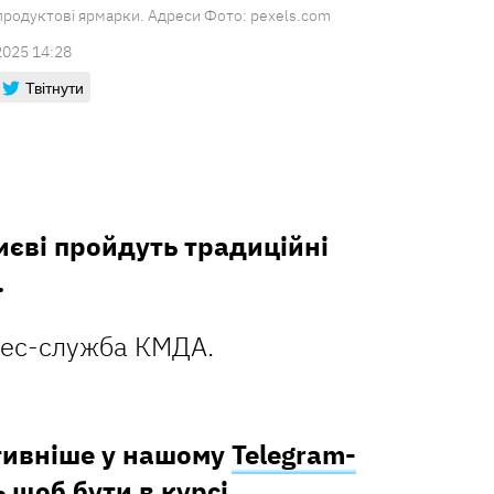
продуктові ярмарки. Адреси Фото: pexels.com
2025 14:28
Твітнути
иєві пройдуть традиційні
.
рес-служба КМДА.
тивніше у нашому
Telegram-
ь щоб бути в курсі