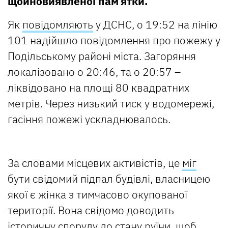
щойновиявленої пам’ятки.
Як
повідомляють
у ДСНС, о 19:52 на лінію
101 надійшло повідомлення про пожежу у
Подільському районі міста. Загоряння
локалізовано о 20:46, та о 20:57 –
ліквідовано на площі 80 квадратних
метрів. Через низький тиск у водомережі,
гасіння пожежі ускладнювалось.
За словами місцевих активістів, це
міг
бути свідомий підпал будівлі, власницею
якої є жінка з тимчасово окупованої
території. Вона свідомо доводить
історичну споруду до стану руїни, щоб