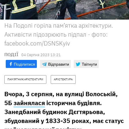
На Подолі горіла пам’ятка архітектури.
Активісти підозрюють підпал - фото:
facebook.com/DSNSKyiv
ПОДІЇ
04 Серпня 2023 13:21
Поділитися
Відправити
Твітнути
ПАМ'ЯТНИК АРХІТЕКТУРИ
АРХІТЕКТУРА
Вчора, 3 серпня, на вулиці Волоській,
5Б
зайнялася
історична будівля.
Занедбаний будинок Дєгтярьова,
збудований у 1833-35 роках, має статус