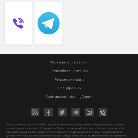
Умови використання
Редакція та контакти
Реклама на сайті
Спецпроекти
Політика конфіденційності
Використання матеріалів Vgorode.ua дозволяється лише за умови прямого і відкритого для пошукових
систем гіперпосилання на сайт Vgorode.ua. Гіперпосилання є обов'язковим незалежно від повного або
часткового цитування. Воно повинно бути розміщене у підзаголовку або у першому абзаці і вести на
цитований матеріал. Використання фотографій та відео дозволяється за умови вказування на джерело