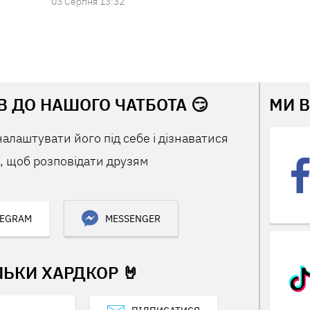
03 Серпня 13:32
В ДО НАШОГО ЧАТБОТА 😏
МИ 
налаштувати його під себе і дізнаватися
 щоб розповідати друзям
LEGRAM
MESSENGER
ЛЬКИ ХАРДКОР 🤘