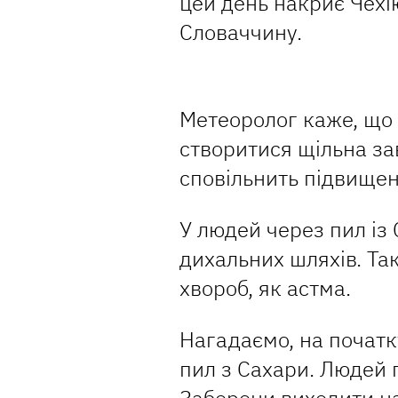
цей день накриє Чехі
Словаччину.
Метеоролог каже, що 
створитися щільна зав
сповільнить підвище
У людей через пил із
дихальних шляхів. Та
хвороб, як астма.
Нагадаємо, на початк
пил з Сахари. Людей 