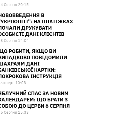
04 Серпня 20:15
НОВОВВЕДЕННЯ В
"УКРПОШТІ": НА ПЛАТІЖКАХ
ПОЧАЛИ ДРУКУВАТИ
ОСОБИСТІ ДАНІ КЛІЄНТІВ
03 Серпня 14:04
ЩО РОБИТИ, ЯКЩО ВИ
ВИПАДКОВО ПОВІДОМИЛИ
ШАХРАЯМ ДАНІ
БАНКІВСЬКОЇ КАРТКИ:
ПОКРОКОВА ІНСТРУКЦІЯ
Сьогодні 10:08
ЯБЛУЧНИЙ СПАС ЗА НОВИМ
КАЛЕНДАРЕМ: ЩО БРАТИ З
СОБОЮ ДО ЦЕРВИ 6 СЕРПНЯ
05 Серпня 15:33