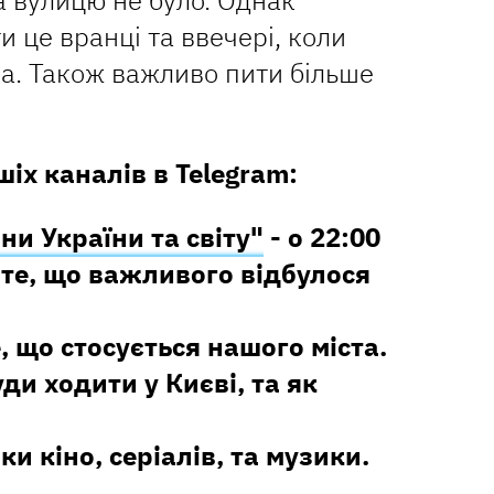
 вулицю не було. Однак
 це вранці та ввечері, коли
ща. Також важливо пити більше
іх каналів в Telegram:
ни України та світу"
- о 22:00
те, що важливого відбулося
е, що стосується нашого міста.
уди ходити у Києві, та як
ки кіно, серіалів, та музики.