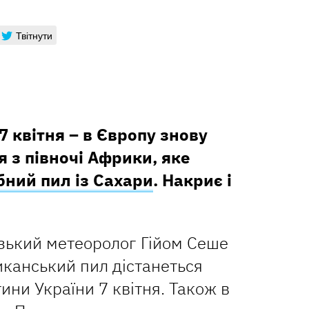
Твітнути
7 квітня – в Європу знову
я з півночі Африки, яке
бний пил із Сахари
. Накриє і
ький метеоролог Гійом Сеше
канський пил дістанеться
тини України 7 квітня. Також в