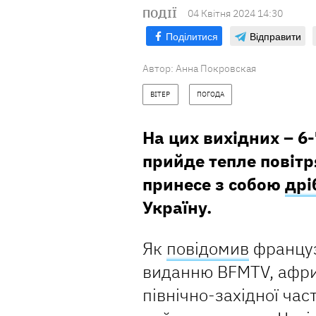
ПОДІЇ
04 Квiтня 2024 14:30
Поділитися
Відправити
Автор:
Анна Покровская
ВІТЕР
ПОГОДА
На цих вихідних – 6-
прийде тепле повітр
принесе з собою
дрі
Україну.
Як
повідомив
француз
виданню BFMTV,
афри
північно-західної час