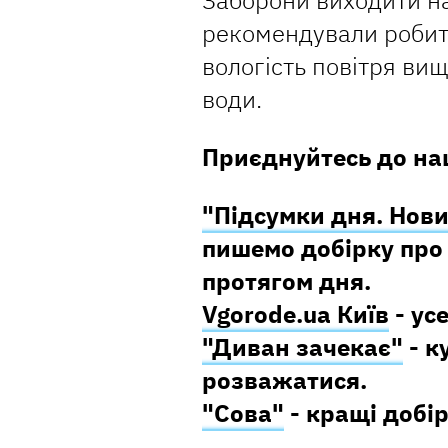
Заборони виходити на
рекомендували робити
вологість повітря ви
води.
Приєднуйтесь до наш
"Підсумки дня. Нови
пишемо добірку про 
протягом дня.
Vgorode.ua Київ
- ус
"Диван зачекає"
- к
розважатися.
"Сова"
- кращі добір