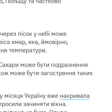
ю, Польщу та частково
через пісок у небі може
іса хмар, яка, ймовірно,
ння температури.
 Сахари може бути подразнення
кож може бути загострення таких
у місяця Україну вже
накривала
просили зачиняти вікна.