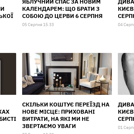
ЯБЛУЧНИЙ СПАС ЗА НОВИМ
ДИВА
ЛИ
КАЛЕНДАРЕМ: ЩО БРАТИ З
КИЄВІ
ЬКОЇ
СОБОЮ ДО ЦЕРВИ 6 СЕРПНЯ
СЕРП
05 Серпня 15:33
04 Серп
СКІЛЬКИ КОШТУЄ ПЕРЕЇЗД НА
ДИВА
КАХ
НОВЕ МІСЦЕ: ПРИХОВАНІ
КИЄВ
БИСТІ
ВИТРАТИ, НА ЯКІ МИ НЕ
СЕРП
ЗВЕРТАЄМО УВАГИ
01 Серп