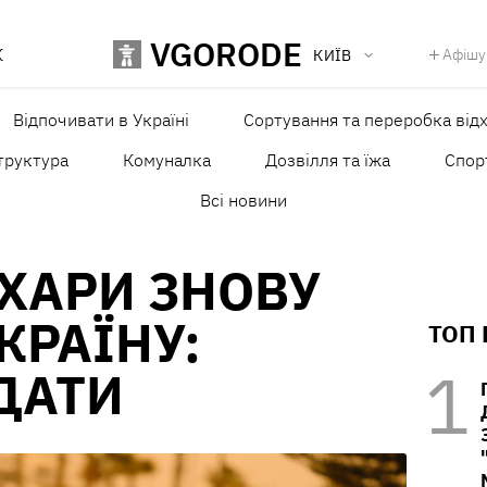
VGORODE
К
Афішу
КИЇВ
Відпочивати в Україні
Сортування та переробка відх
труктура
Комуналка
Дозвілля та їжа
Спор
Всі новини
АХАРИ ЗНОВУ
КРАЇНУ:
ТОП
ДАТИ