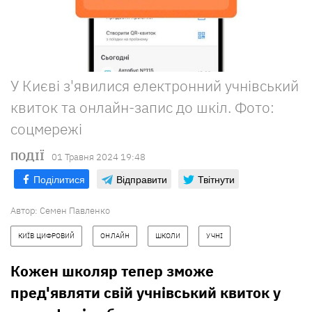
У Києві з'явилися електронний учнівський
квиток та онлайн-запис до шкіл. Фото:
соцмережі
ПОДІЇ
01 Травня 2024 19:48
Поділитися
Відправити
Твітнути
Автор:
Семен Павленко
КИЇВ ЦИФРОВИЙ
ОНЛАЙН
ШКОЛИ
УЧНІ
Кожен школяр тепер зможе
пред'являти свій учнівський квиток у