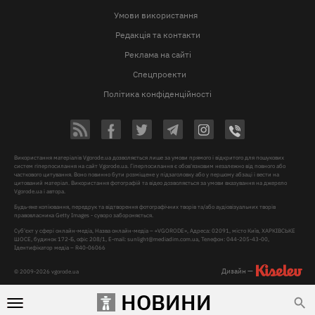
Умови використання
Редакція та контакти
Реклама на сайті
Спецпроекти
Політика конфіденційності
Використання матеріалів Vgorode.ua дозволяється лише за умови прямого і відкритого для пошукових
систем гіперпосилання на сайт Vgorode.ua. Гіперпосилання є обов'язковим незалежно від повного або
часткового цитування. Воно повинно бути розміщене у підзаголовку або у першому абзаці і вести на
цитований матеріал. Використання фотографій та відео дозволяється за умови вказування на джерело
Vgorode.ua і автора.
Будь-яке копіювання, передрук та відтворення фотографічних творів та/або аудіовізуальних творів
правовласника Getty Images - суворо забороняється.
Суб'єкт у сфері онлайн-медіа, Назва онлайн-медіа – «VGORODE», Адреса: 02091, місто Київ, ХАРКІВСЬКЕ
ШОСЕ, будинок 172-Б, офіс 208/1, E-mail:
sunlight@mediadim.com.ua
, Телефон: 044-205-43-00,
Ідентифікатор медіа – R40-06066
Дизайн —
© 2009-2026 vgorode.ua
НОВИНИ