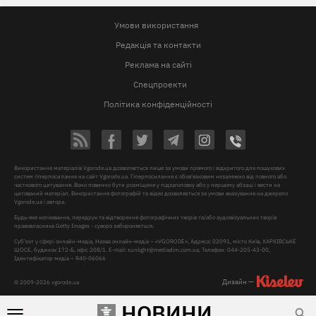
Умови використання
Редакція та контакти
Реклама на сайті
Спецпроекти
Політика конфіденційності
Використання матеріалів Vgorode.ua дозволяється лише за умови прямого і відкритого для пошукових
систем гіперпосилання на сайт Vgorode.ua. Гіперпосилання є обов'язковим незалежно від повного або
часткового цитування. Воно повинно бути розміщене у підзаголовку або у першому абзаці і вести на
цитований матеріал. Використання фотографій та відео дозволяється за умови вказування на джерело
Vgorode.ua і автора.
Будь-яке копіювання, передрук та відтворення фотографічних творів та/або аудіовізуальних творів
правовласника Getty Images - суворо забороняється.
Суб'єкт у сфері онлайн-медіа, Назва онлайн-медіа – «VGORODE», Адреса: 02091, місто Київ, ХАРКІВСЬКЕ
ШОСЕ, будинок 172-Б, офіс 208/1, E-mail:
sunlight@mediadim.com.ua
, Телефон: 044-205-43-00,
Ідентифікатор медіа – R40-06066
Дизайн —
© 2009-2026 vgorode.ua
НОВИНИ