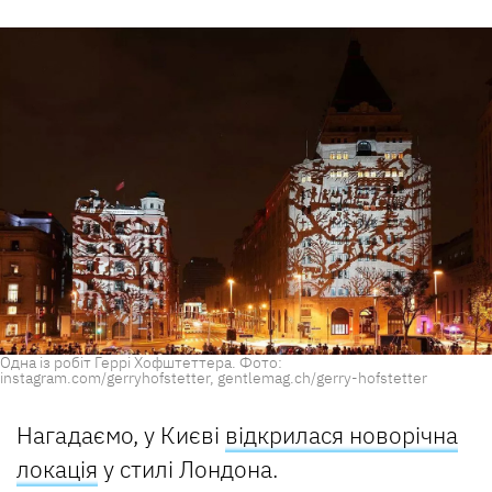
Одна із робіт Геррі Хофштеттера. Фото:
instagram.com/gerryhofstetter, gentlemag.ch/gerry-hofstetter
Нагадаємо, у Києві
відкрилася новорічна
локація
у стилі Лондона.