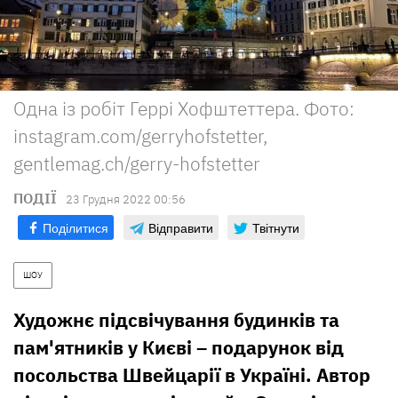
Одна із робіт Геррі Хофштеттера. Фото:
instagram.com/gerryhofstetter,
gentlemag.ch/gerry-hofstetter
ПОДІЇ
23 Грудня 2022 00:56
Поділитися
Відправити
Твітнути
ШОУ
Художнє підсвічування будинків та
пам'ятників у Києві – подарунок від
посольства Швейцарії в Україні. Автор