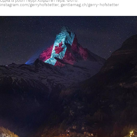
Одна із робіт Геррі Хофштеттера. Фото:
instagram.com/gerryhofstetter, gentlemag.ch/gerry-hofstetter