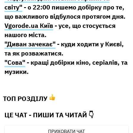
світу"
- о 22:00 пишемо добірку про те,
що важливого відбулося протягом дня.
Vgorode.ua Київ
- усе, що стосується
нашого міста.
"Диван зачекає"
- куди ходити у Києві,
та як розважатися.
"Сова"
- кращі добірки кіно, серіалів, та
музики.
ТОП РОЗДІЛУ
ЦЕ ЧАТ - ПИШИ ТА
ЧИТАЙ 👇
ПРИХОВАТИ ЧАТ