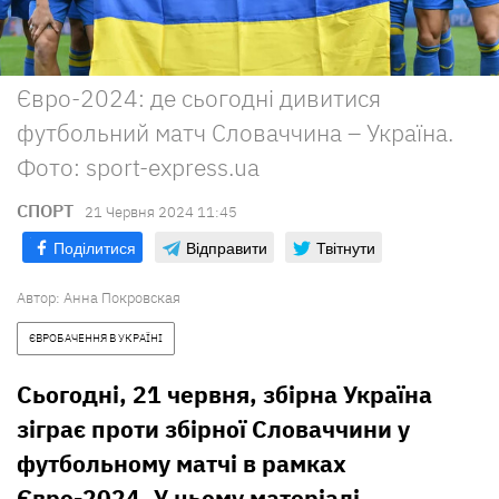
Євро-2024: де сьогодні дивитися
футбольний матч Словаччина – Україна.
Фото: sport-express.ua
СПОРТ
21 Червня 2024 11:45
Поділитися
Відправити
Твітнути
Автор:
Анна Покровская
ЄВРОБАЧЕННЯ В УКРАЇНІ
Сьогодні, 21 червня, збірна Україна
зіграє проти збірної Словаччини у
футбольному матчі в рамках
Євро-2024. У цьому матеріалі