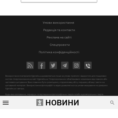
Умови використання
Редакція та контакти
Реклама на сайті
Спецпроекти
Політика конфіденційності
Використання матеріалів Vgorode.ua дозволяється лише за умови прямого і відкритого для пошукових
систем гіперпосилання на сайт Vgorode.ua. Гіперпосилання є обов'язковим незалежно від повного або
часткового цитування. Воно повинно бути розміщене у підзаголовку або у першому абзаці і вести на
цитований матеріал. Використання фотографій та відео дозволяється за умови вказування на джерело
Vgorode.ua і автора.
Будь-яке копіювання, передрук та відтворення фотографічних творів та/або аудіовізуальних творів
правовласника Getty Images - суворо забороняється.
НОВИНИ
Суб'єкт у сфері онлайн-медіа, Назва онлайн-медіа – «VGORODE», Адреса: 02091, місто Київ, ХАРКІВСЬКЕ
ШОСЕ, будинок 172-Б, офіс 208/1, E-mail:
sunlight@mediadim.com.ua
, Телефон: 044-205-43-00,
Ідентифікатор медіа – R40-06066