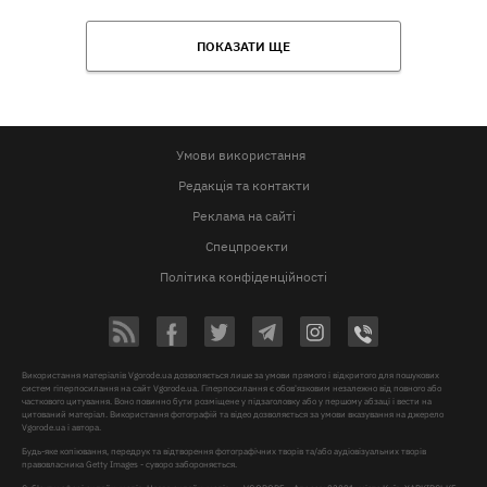
ПОКАЗАТИ ЩЕ
Умови використання
Редакція та контакти
Реклама на сайті
Спецпроекти
Політика конфіденційності
Використання матеріалів Vgorode.ua дозволяється лише за умови прямого і відкритого для пошукових
систем гіперпосилання на сайт Vgorode.ua. Гіперпосилання є обов'язковим незалежно від повного або
часткового цитування. Воно повинно бути розміщене у підзаголовку або у першому абзаці і вести на
цитований матеріал. Використання фотографій та відео дозволяється за умови вказування на джерело
Vgorode.ua і автора.
Будь-яке копіювання, передрук та відтворення фотографічних творів та/або аудіовізуальних творів
правовласника Getty Images - суворо забороняється.