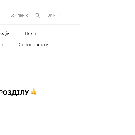
Компанію
UKR
одів
Події
рт
Спецпроекти
 РОЗДІЛУ