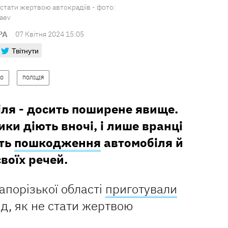
 стати жертвою автокрадіїв - фото:
laev
РА
07 Квiтня 2024 15:05
Твітнути
ВО
ПОЛІЦІЯ
іля - досить поширене явище.
ки діють вночі, і лише вранці
ть
пошкодження
автомобіля й
своїх речей.
Запорізької області
приготували
ад, як не стати жертвою