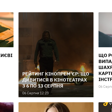
КИЄВІ
ЩО Р
ВИПА
ШАХР
КАРТ
РЕЙТИНГ КІНОПРЕМ'ЄР: ЩО
ІНСТ
ДИВИТИСЯ В КІНОТЕАТРАХ
З 6 ПО 13 СЕРПНЯ
06 Серп
06 Серпня 12:23