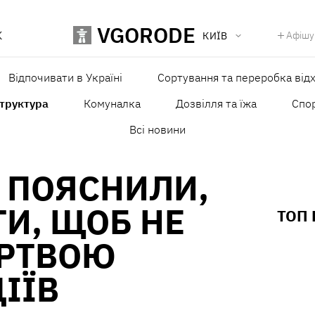
VGORODE
К
Афішу
КИЇВ
Відпочивати в Україні
Сортування та переробка відх
структура
Комуналка
Дозвілля та їжа
Спо
Всі новини
Ї ПОЯСНИЛИ,
И, ЩОБ НЕ
ТОП
ЕРТВОЮ
ІЇВ