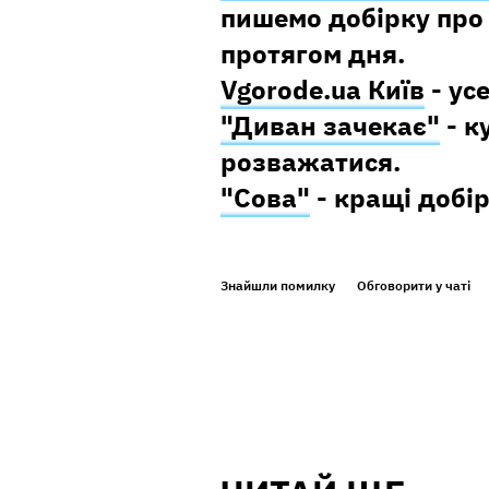
пишемо добірку про 
протягом дня.
Vgorode.ua Київ
- ус
"Диван зачекає"
- к
розважатися.
"Сова"
- кращі добір
Знайшли помилку
Обговорити у чаті