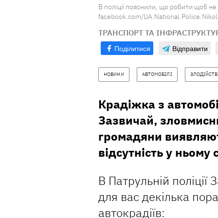
В поліції пояснили, що робити щоб не
facebook.com/UA.National.Police.Niko
ТРАНСПОРТ ТА ІНФРАСТРУКТУ
Поділитися
Відправити
НОВИНИ
АВТОМОБІЛІ
ЗЛОДІЙСТ
Крадіжка з автомоб
Зазвичай, зловмисни
громадяни виявляю
відсутність у ньому 
В Патрульній поліції 
для вас декілька пор
автокрадіїв: