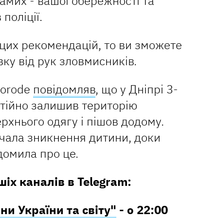
самих - вашої обережності та
поліції.
цих рекомендацій, то ви зможете
ку від рук зловмисників.
gorode
повідомляв
, що у Дніпрі 3-
тійно залишив територію
рхнього одягу і пішов додому.
чала зникнення дитини, доки
домила про це.
іх каналів в Telegram:
ни України та світу"
- о 22:00