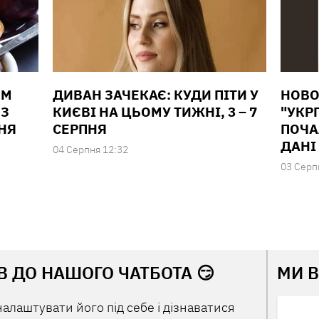
ИМ
ДИВАН ЗАЧЕКАЄ: КУДИ ПІТИ У
НОВО
 З
КИЄВІ НА ЦЬОМУ ТИЖНІ, 3 – 7
"УКР
НЯ
СЕРПНЯ
ПОЧА
ДАНІ
04 Серпня 12:32
03 Серп
В ДО НАШОГО ЧАТБОТА 😏
МИ 
налаштувати його під себе і дізнаватися