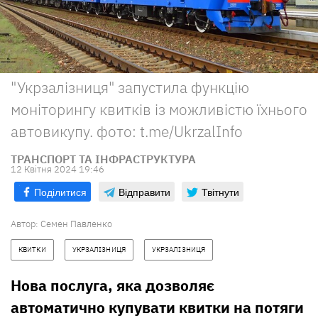
"Укрзалізниця" запустила функцію
моніторингу квитків із можливістю їхнього
автовикупу. фото: t.me/UkrzalInfo
ТРАНСПОРТ ТА ІНФРАСТРУКТУРА
12 Квiтня 2024 19:46
Поділитися
Відправити
Твітнути
Автор:
Семен Павленко
КВИТКИ
УКРЗАЛІЗНИЦЯ
УКРЗАЛІЗНИЦЯ
Нова послуга, яка дозволяє
автоматично купувати квитки на потяги