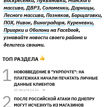
Воскресенки
,
Лукьяновки
,
Минского
массива
,
ДВРЗ
,
Соломенки
,
Дарницы
,
Лесного массива
,
Позняков
,
Борщаговки
,
ПОХ
,
Нивок
,
Виноградаря
,
Куреневки,
Приорки
и
Оболони
на Facebook,
узнавайте новости своего района и
делитесь своими.
ТОП РАЗДЕЛА
НОВОВВЕДЕНИЕ В "УКРПОЧТЕ": НА
ПЛАТЕЖКАХ НАЧАЛИ ПЕЧАТАТЬ ЛИЧНЫЕ
ДАННЫЕ КЛИЕНТОВ
03 Августа 14:04
ПОСЛЕ РОССИЙСКОЙ АТАКИ ПО ДНЕПРУ
МОГУТ ИСЧЕЗНУТЬ ИЗ МАГАЗИНОВ