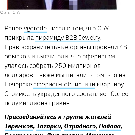
Фото: СБУ
Ранее
Vgorode
писал о том, что СБУ
прикрыла
пирамиду B2B Jewelry
.
Правоохранительные органы провели 48
обысков и высчитали, что аферистам
удалось собрать 250 миллионов
долларов. Также мы писали о том, что на
Печерске
аферисты обчистили
квартиру.
Стоимость украденного составляет более
полумиллиона гривен.
Присоединяйтесь к группе жителей
Теремков
,
Татарки
,
Отрадного
,
Подола
,