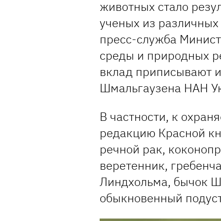
животных стало резу
ученых из различных
пресс-служба Минис
среды и природных р
вклад приписывают ин
Шмальгаузена НАН У
В частности, к охра
редакцию Красной к
речной рак, коконоп
веретенник, гребенч
Линдхольма, бычок Ш
обыкновенный подуст