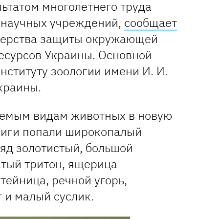
льтатом многолетнего труда
 научных учреждений,
сообщает
терства защиты окружающей
есурсов Украины. Основной
ституту зоологии имени И. И.
краины.
няемым видам животных в новую
ниги попали широкопалый
ряд золотистый, большой
атый тритон, ящерица
тейница, речной угорь,
 и малый суслик.