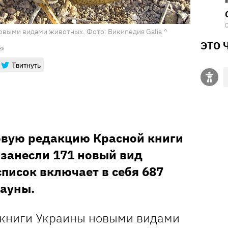
овыми видами животных. Фото: Википедия Galia ^
ЭТО 
Твитнуть
овую редакцию Красной книги
 занесли 171 новый вид
писок включает в себя 687
ауны.
 книги Украины новыми видами