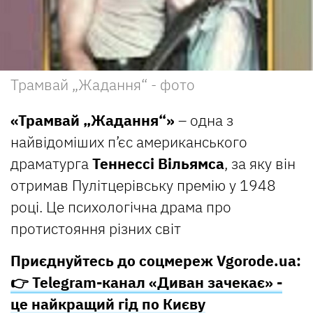
Трамвай „Жадання“ - фото
«Трамвай „Жадання“»
– одна з
найвідоміших п’єс американського
драматурга
Теннессі Вільямса
, за яку він
отримав Пулітцерівську премію у 1948
році. Це психологічна драма про
протистояння різних світ
Приєднуйтесь до соцмереж Vgorode.ua:
👉 Telegram-канал «Диван зачекає» -
це найкращий гід по Києву