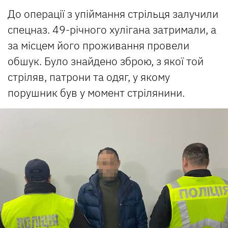
До операції з упіймання стрільця залучили
спецназ. 49-річного хулігана затримали, а
за місцем його проживання провели
обшук. Було знайдено зброю, з якої той
стріляв, патрони та одяг, у якому
порушник був у момент стрілянини.