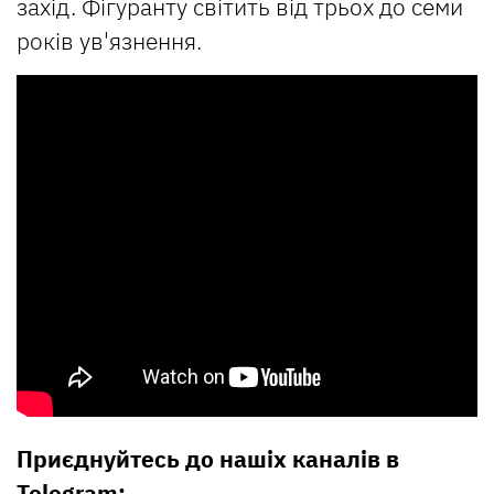
захід. Фігуранту світить від трьох до семи
років ув'язнення.
Приєднуйтесь до нашіх каналів в
Telegram: