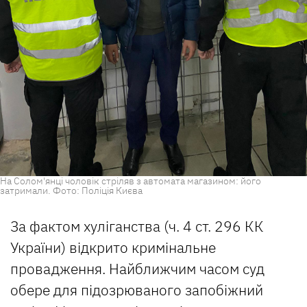
На Солом'янці чоловік стріляв з автомата магазином: його
затримали. Фото: Поліція Києва
За фактом хуліганства (ч. 4 ст. 296 КК
України) відкрито кримінальне
провадження. Найближчим часом суд
обере для підозрюваного запобіжний