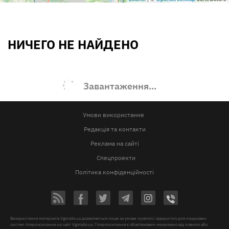
НИЧЕГО НЕ НАЙДЕНО
Завантаження...
Умови використання
Редакція та контакти
Реклама на сайті
Спецпроекти
Політика конфіденційності
Використання матеріалів Vgorode.ua дозволяється лише за умови прямого і відкритого для пошукових
систем гіперпосилання на сайт Vgorode.ua. Гіперпосилання є обов'язковим незалежно від повного або