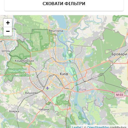
СХОВАТИ ФІЛЬТРИ
+
−
Leaflet
| ©
OpenStreetMap
contributors