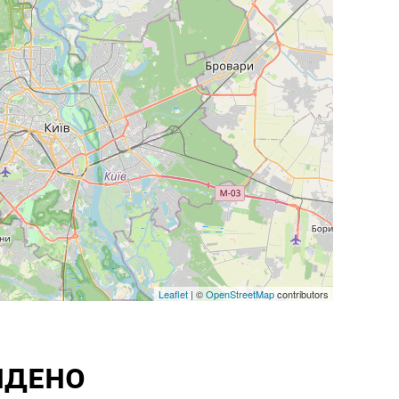
Leaflet
| ©
OpenStreetMap
contributors
ЙДЕНО