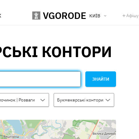
VGORODE
К
Афішу
КИЇВ
СЬКІ КОНТОРИ
ЗНАЙТИ
починок | Розваги
Букмекерські контори