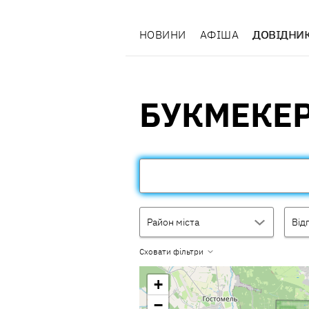
НОВИНИ
АФІША
ДОВІДНИ
БУКМЕКЕР
Район міста
Від
Сховати фільтри
+
−