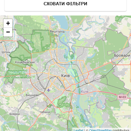
СХОВАТИ ФІЛЬТРИ
+
−
Leaflet
| ©
OpenStreetMap
contributors