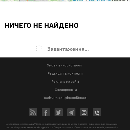
НИЧЕГО НЕ НАЙДЕНО
Завантаження...
Умови використання
Редакція та контакти
Реклама на сайті
Спецпроекти
Політика конфіденційності
Використання матеріалів Vgorode.ua дозволяється лише за умови прямого і відкритого для пошукових
систем гіперпосилання на сайт Vgorode.ua. Гіперпосилання є обов'язковим незалежно від повного або